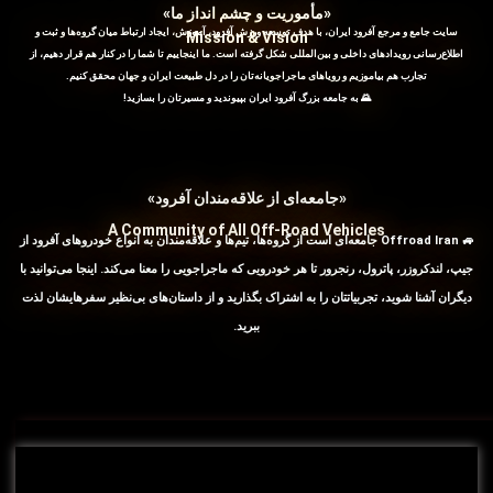
«مأموریت و چشم انداز ما»
سایت جامع و مرجع آفرود ایران، با هدف توسعه ورزش آفرود، آموزش، ایجاد ارتباط میان گروه‌ها و ثبت و
Mission & Vision
اطلاع‌رسانی رویدادهای داخلی و بین‌المللی شکل گرفته است. ما اینجاییم تا شما را در کنار هم قرار دهیم، از
تجارب هم بیاموزیم و رویاهای ماجراجویانه‌تان را در دل طبیعت ایران و جهان محقق کنیم.
🌄 به جامعه بزرگ آفرود ایران بپیوندید و مسیرتان را بسازید!
«جامعه‌ای از علاقه‌مندان آفرود»
A Community of All Off-Road Vehicles
🚙 Offroad Iran جامعه‌ای است از گروه‌ها، تیم‌ها و علاقه‌مندان به انواع خودروهای آفرود از
جیپ، لندکروزر، پاترول، رنجرور تا هر خودرویی که ماجراجویی را معنا می‌کند. اینجا می‌توانید با
دیگران آشنا شوید، تجربیاتتان را به اشتراک بگذارید و از داستان‌های بی‌نظیر سفرهایشان لذت
ببرید.